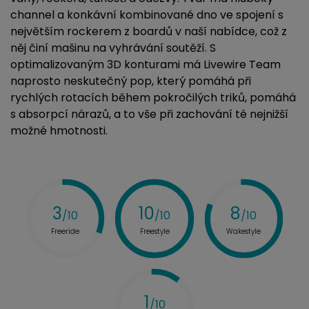
channel a konkávní kombinované dno ve spojení s
největším rockerem z boardů v naší nabídce, což z
něj činí mašinu na vyhrávání soutěží. S
optimalizovaným 3D konturami má Livewire Team
naprosto neskutečný pop, který pomáhá při
rychlých rotacích během pokročilých triků, pomáhá
s absorpcí nárazů, a to vše při zachování té nejnižší
možné hmotnosti.
3
10
8
/10
/10
/10
Freeride
Freestyle
Wakestyle
1
/10