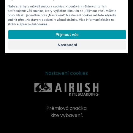
Naše stránky využívají soubory cookies. K používání některých z nich
potřebujeme váš souhlas, který vyjádříte kliknutím na „Přijmout vše“. Můžete
PRODUKTY
odsouhlasit i jednotlivě přes „Nastavení“. Nastavení cookies můžete kdykoliv
změnit přes „Nastavení cookies“ v zápatí stránky. Více informací získáte na
KITY
stránce
Zpracování cookies
.
KITEBOARDY
Přijmout vše
INFORMACE O ZPRACOVÁNÍ OSOBNÍCH ÚDAJŮ
OBCHODNÍ PODMÍNKY
Nastavení
KONTAKT
Nastavení cookies
Prémiová značka
kite vybavení.