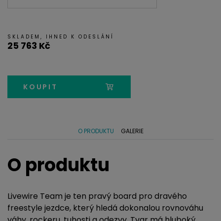
SKLADEM, IHNED K ODESLÁNÍ
25 763 Kč
KOUPIT
O PRODUKTU
GALERIE
O produktu
Livewire Team je ten pravý board pro dravého
freestyle jezdce, který hledá dokonalou rovnováhu
váhy, rockeru, tuhosti a odezvy. Tvar má hluboký